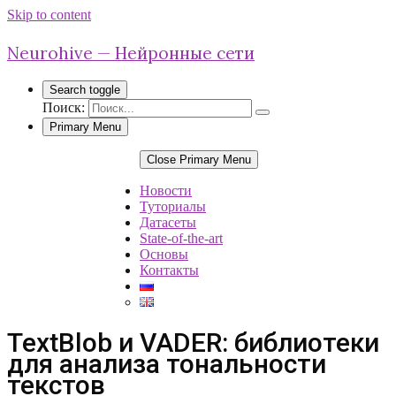
Skip to content
Neurohive — Нейронные сети
Search toggle
Поиск:
Primary Menu
Close Primary Menu
Новости
Туториалы
Датасеты
State-of-the-art
Основы
Контакты
TextBlob и VADER: библиотеки
для анализа тональности
текстов