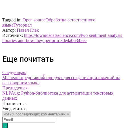
Tagged in:
Open source
Обработка естественного
языка
Туториал
Автор:
Павел Глек
Источник:
https://towardsdatascience.com/two-sentiment-analysis-
libraries-and-how-they-perform-3de4a06342ec
Еще почитать
Следующая:
Microsoft представила продукт для создания приложений на
разговорном языке
Предыдущая:
NLPAug: Python-библиотека для аугментации текстовых
данных
Подписаться
Уведомить о