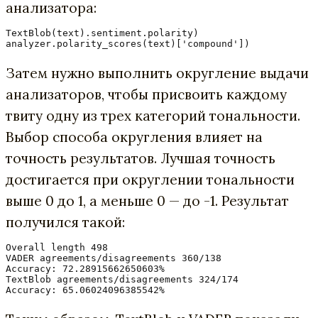
анализатора:
TextBlob(text).sentiment.polarity)
analyzer.polarity_scores(text)['compound'])
Затем нужно выполнить округление выдачи
анализаторов, чтобы присвоить каждому
твиту одну из трех категорий тональности.
Выбор способа округления влияет на
точность результатов. Лучшая точность
достигается при округлении тональности
выше 0 до 1, а меньше 0 — до -1. Результат
получился такой:
Overall length 498

VADER agreements/disagreements 360/138

Accuracy: 72.28915662650603%

TextBlob agreements/disagreements 324/174

Accuracy: 65.06024096385542%