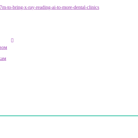
m-to-bring-x-ray-reading-ai-to-more-dental-clinics
вом
кам