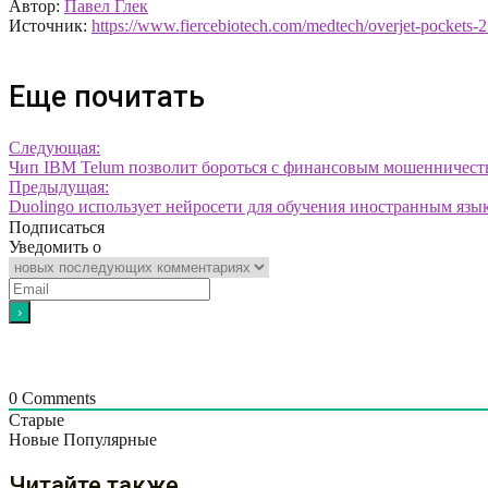
Автор:
Павел Глек
Источник:
https://www.fiercebiotech.com/medtech/overjet-pockets-27
Еще почитать
Следующая:
Чип IBM Telum позволит бороться с финансовым мошенничест
Предыдущая:
Duolingo использует нейросети для обучения иностранным язы
Подписаться
Уведомить о
0
Comments
Старые
Новые
Популярные
Читайте также