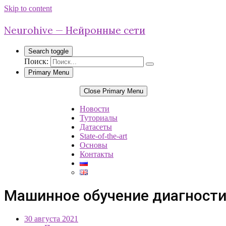
Skip to content
Neurohive — Нейронные сети
Search toggle
Поиск:
Primary Menu
Close Primary Menu
Новости
Туториалы
Датасеты
State-of-the-art
Основы
Контакты
Машинное обучение диагности
30 августа 2021