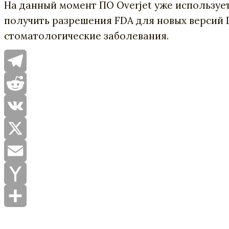
На данный момент ПО Overjet уже используе
получить разрешения FDA для новых версий D
стоматологические заболевания.
Telegram
Reddit
VK
X
Email
Yahoo
Mail
Отправить