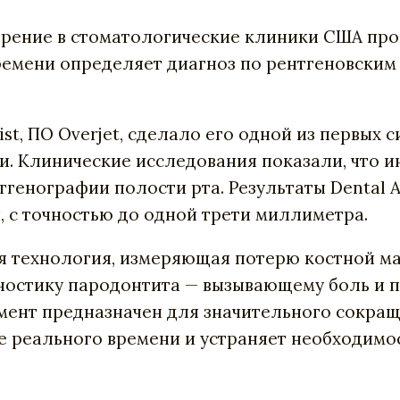
дрение в стоматологические клиники США про
ремени определяет диагноз по рентгеновским
st, ПО Overjet, сделало его одной из первых 
ии. Клинические исследования показали, что 
генографии полости рта. Результаты Dental A
с точностью до одной трети миллиметра.
я технология, измеряющая потерю костной мас
ностику пародонтита — вызывающему боль и п
мент предназначен для значительного сокращ
е реального времени и устраняет необходимос