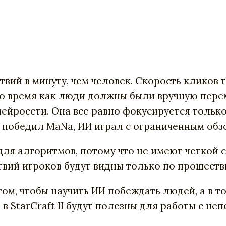
твий
в
минуту, чем человек
.
Скорость
кликов
о
время
как
люди
должны были
вручную
пере
нейросети
.
Она
все
равно
фокусируется
тольк
е победил MaNa,
ИИ
играл
с
ограниченным
обз
для
алгоритмов,
потому
что
не
имеют
четкой
твий
игроков
будут
видны
только
по
прошеств
том
,
чтобы
научить
ИИ
побеждать
людей
,
а
в
т
е
в
StarСraft
II
будут
полезны
для
работы
с
неп