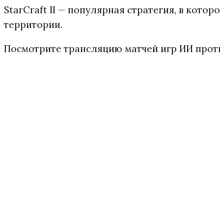
StarСraft
II
—
популярная
стратегия
,
в
котор
территории
.
Посмотрите трансляцию матчей игр ИИ прот