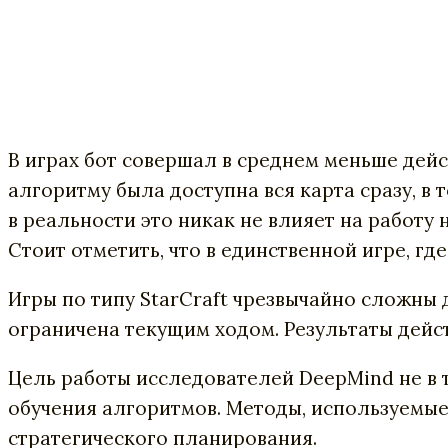
В
играх
бот
совершал
в
среднем
меньше
дейс
алгоритму
была
доступна
вся
карта
сразу
,
в
т
в
реальности
это
никак
не
влияет
на
работу
Стоит
отметить
,
что
в единственной игре, гд
Игры
по
типу
StarCraft
чрезвычайно
сложны
ограничена
текущим
ходом. Р
езультаты
дейс
Цель
работы исследователей DeepMind
не
в
обучения
алгоритмов
.
Методы
,
используемы
стратегического
планирования
.