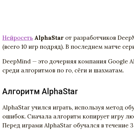
Нейросеть
AlphaStar
от
разработчиков
Deep
(всего 10 игр подряд)
.
В
последнем
матче
сер
DeepMind
—
это
дочерняя
компания
Google
A
среди
алгоритмов
по
го
,
сёги
и
шахматам
.
Алгоритм AlphaStar
AlphaStar
учился
играть
,
используя
метод
об
ошибок
.
Сначала
алгоритм
копирует
игру
лю
Перед
играми
AlphaStar
обучался
в
течение
3