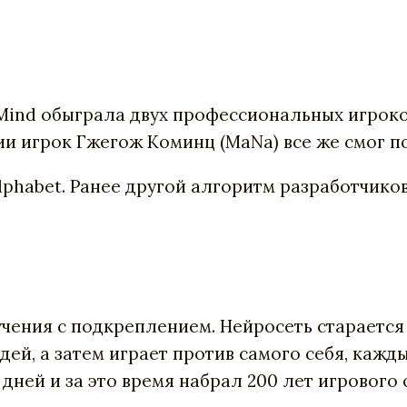
Mind
обыграла
двух
профессиональных
игрок
ии
игрок
Гжегож
Коминц
(
MaNa
) все же смог
п
lphabet
.
Ранее
другой
алгоритм
разработчико
учения
с
подкреплением
.
Нейросеть
старается
дей
,
а
затем
играет
против
самого
себя
,
кажд
дней
и
за
это
время
набрал
200
лет
игрового