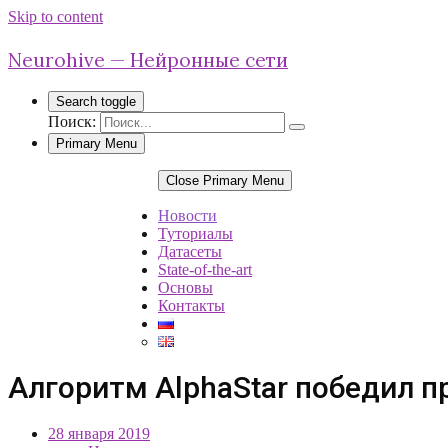
Skip to content
Neurohive — Нейронные сети
Search toggle
Поиск:
Primary Menu
Close Primary Menu
Новости
Туториалы
Датасеты
State-of-the-art
Основы
Контакты
Алгоритм AlphaStar победил пр
28 января 2019