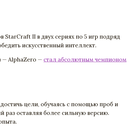
ов
StarСraft
II
в
двух
сериях
по
5
игр
подряд
обедить
искусственный
интеллект.
в
—
AlphaZero
—
стал
абсолютным
чемпионом
достичь
цели
,
обучаясь
с помощью
проб
и
ый
раз
оставляя
более
сильную
версию
.
опыта
.