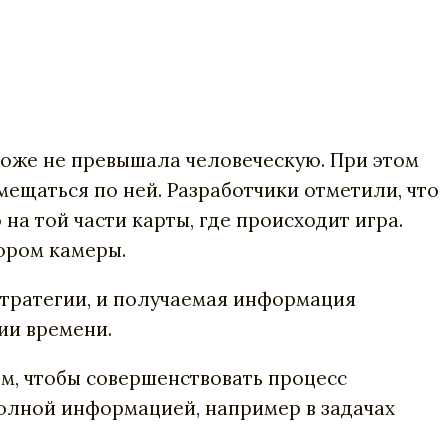
тоже
не
превышала
человеческую
.
При
этом
мещаться
по
ней
. Разработчики
отметили
,
что
о
на
той
части
карты
,
где
происходит
игра
.
ором
камеры
.
стратегии,
и
получаемая
информация
ии
времени
.
ом
,
чтобы
совершенствовать
процесс
олной
информацией
,
например
в
задачах