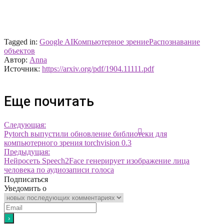
Tagged in:
Google AI
Компьютерное зрение
Распознавание
объектов
Автор:
Anna
Источник:
https://arxiv.org/pdf/1904.11111.pdf
Еще почитать
Следующая:
Pytorch выпустили обновление библиотеки для
компьютерного зрения torchvision 0.3
Предыдущая:
Нейросеть Speech2Face генерирует изображение лица
человека по аудиозаписи голоса
Подписаться
Уведомить о