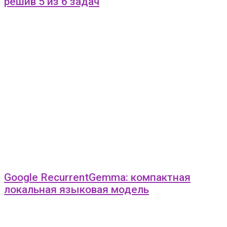
решив 5 из 6 задач
Google RecurrentGemma: компактная
локальная языковая модель