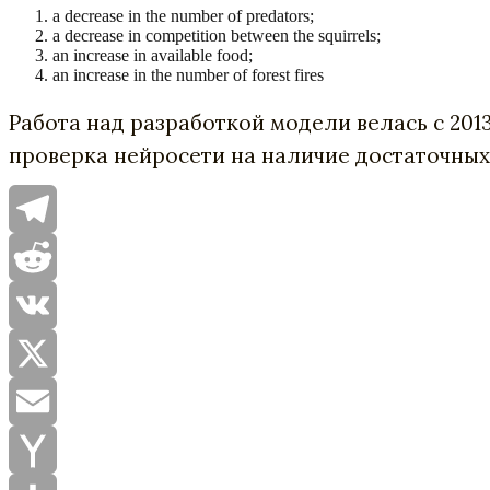
a decrease in the number of predators;
a decrease in competition between the squirrels;
an increase in available food;
an increase in the number of forest fires
Работа над разработкой модели велась с 20
проверка нейросети на наличие достаточных
Telegram
Reddit
VK
X
Email