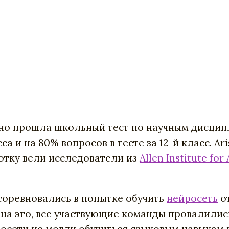
ешно прошла школьный тест по научным дисцип
а и на 80% вопросов в тесте за 12-й класс. Ar
ботку вели исследователи из
Allen Institute for 
 соревновались в попытке обучить
нейросеть
от
 на это, все участвующие команды провалилис
росети не могли обучиться языковым навыкам 