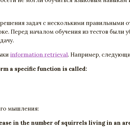
 решения задач с несколькими правильными о
рке. Перед началом обучения из тестов были 
адачу.
выки
information retrieval
. Например, следующи
rm a specific function is called:
ого мышления:
ase in the number of squirrels living in an ar