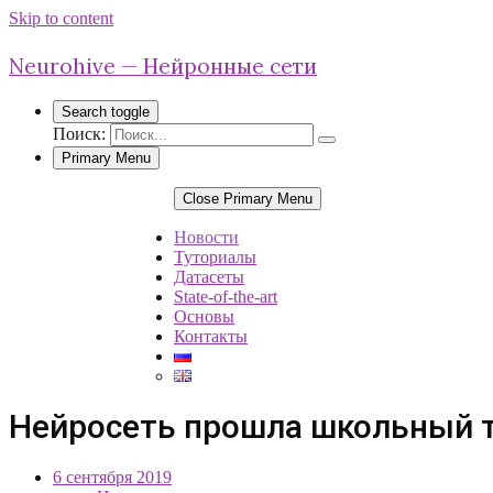
Skip to content
Neurohive — Нейронные сети
Search toggle
Поиск:
Primary Menu
Close Primary Menu
Новости
Туториалы
Датасеты
State-of-the-art
Основы
Контакты
Нейросеть прошла школьный 
6 сентября 2019