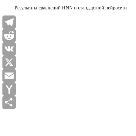
Результаты сравнений HNN и стандартной нейросети
Telegram
Reddit
VK
X
Email
Yahoo
Mail
Отправить