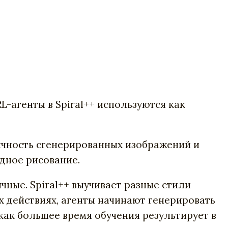
L-агенты в Spiral++ используются как
тичность сгенерированных изображений и
одное рисование.
ные. Spiral++ выучивает разные стили
х действиях, агенты начинают генерировать
 как большее время обучения результирует в