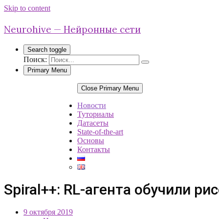
Skip to content
Neurohive — Нейронные сети
Search toggle
Поиск:
Primary Menu
Close Primary Menu
Новости
Туториалы
Датасеты
State-of-the-art
Основы
Контакты
Spiral++: RL-агента обучили р
9 октября 2019