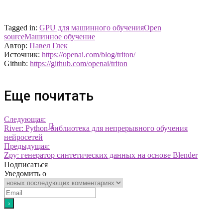
Tagged in:
GPU для машинного обучения
Open
source
Машинное обучение
Автор:
Павел Глек
Источник:
https://openai.com/blog/triton/
Github:
https://github.com/openai/triton
Еще почитать
Следующая:
River: Python-библиотека для непрерывного обучения
нейросетей
Предыдущая:
Zpy: генератор синтетических данных на основе Blender
Подписаться
Уведомить о