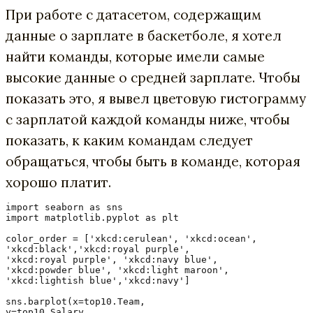
При работе с датасетом, содержащим
данные о зарплате в баскетболе, я хотел
найти команды, которые имели самые
высокие данные о средней зарплате. Чтобы
показать это, я вывел цветовую гистограмму
с зарплатой каждой команды ниже, чтобы
показать, к каким командам следует
обращаться, чтобы быть в команде, которая
хорошо платит.
import seaborn as sns

import matplotlib.pyplot as plt

color_order = ['xkcd:cerulean', 'xkcd:ocean',

'xkcd:black','xkcd:royal purple',

'xkcd:royal purple', 'xkcd:navy blue',

'xkcd:powder blue', 'xkcd:light maroon',

'xkcd:lightish blue','xkcd:navy']

sns.barplot(x=top10.Team,

y=top10.Salary,