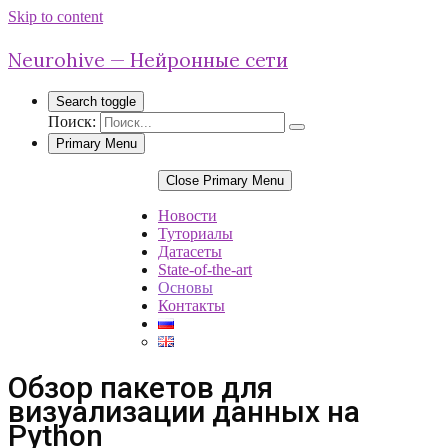
Skip to content
Neurohive — Нейронные сети
Search toggle
Поиск:
Primary Menu
Close Primary Menu
Новости
Туториалы
Датасеты
State-of-the-art
Основы
Контакты
Обзор пакетов для
визуализации данных на
Python