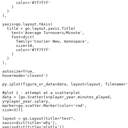
      color='#7f7f7f'

    )

  )

),

yaxis=go.layout.YAxis(

  title = go.layout.yaxis.Title(

    text='Average Turnovers/Minute',

    font=dict(

      family='Courier New, monospace',

      size=18,

      color='#7f7f7f'

    )

  )

),

autosize=True,

hovermode='closest')

py.iplot(figure_or_data=data, layout=layout, filename='
#plot 2 - attempt at a scatterplot

data = [go.Scatter(x=player_year.minutes_played,

y=player_year.salary,

marker=go.scatter.Marker(color='red',

size=3))]

layout = go.Layout(title="test",

xaxis=dict(title='why'),

yaxis=dict(title='plotly'))
