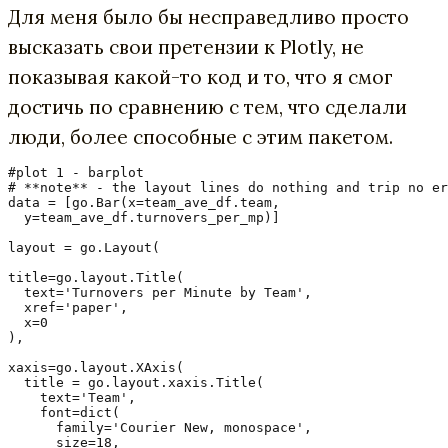
Для меня было бы несправедливо просто
высказать свои претензии к Plotly, не
показывая какой-то код и то, что я смог
достичь по сравнению с тем, что сделали
люди, более способные с этим пакетом.
#plot 1 - barplot

# **note** - the layout lines do nothing and trip no er
data = [go.Bar(x=team_ave_df.team,

  y=team_ave_df.turnovers_per_mp)]

layout = go.Layout(

title=go.layout.Title(

  text='Turnovers per Minute by Team',

  xref='paper',

  x=0

),

xaxis=go.layout.XAxis(

  title = go.layout.xaxis.Title(

    text='Team',

    font=dict(

      family='Courier New, monospace',

      size=18,
