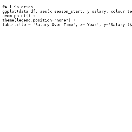
#All Salaries

ggplot(data=df, aes(x=season_start, y=salary, colour=te
geom_point() +

theme(legend.position="none") +

labs(title = 'Salary Over Time', x='Year', y='Salary ($