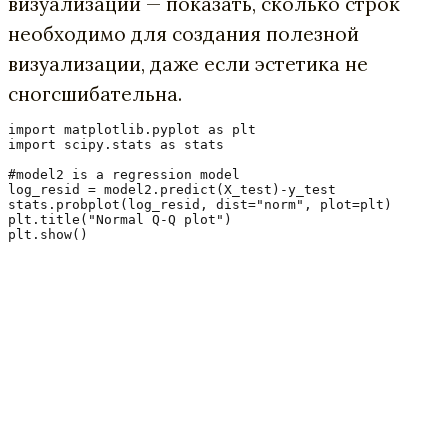
визуализации — показать, сколько строк
необходимо для создания полезной
визуализации, даже если эстетика не
сногсшибательна.
import matplotlib.pyplot as plt

import scipy.stats as stats

#model2 is a regression model

log_resid = model2.predict(X_test)-y_test

stats.probplot(log_resid, dist="norm", plot=plt)

plt.title("Normal Q-Q plot")

plt.show()