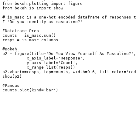
from bokeh.plotting import figure

from bokeh.io import show

# is_masc is a one-hot encoded dataframe of responses t
# "Do you identify as masculine?"

#Dataframe Prep

counts = is_masc.sum()

resps = is_masc.columns

#Bokeh

p2 = figure(title='Do You View Yourself As Masculine?',

          x_axis_label='Response',

          y_axis_label='Count',

          x_range=list(resps))

p2.vbar(x=resps, top=counts, width=0.6, fill_color='red
show(p2)

#Pandas

counts.plot(kind='bar')
