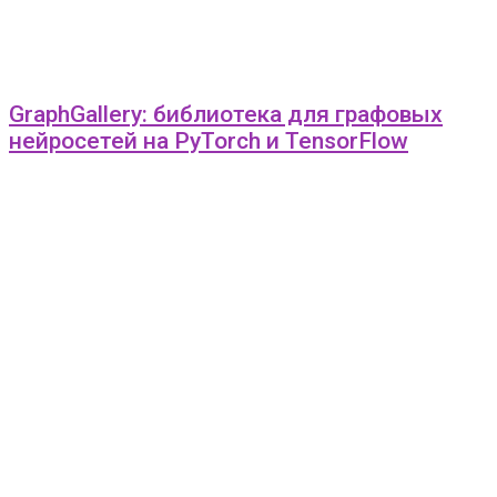
GraphGallery: библиотека для графовых
нейросетей на PyTorch и TensorFlow