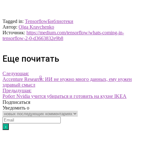
Tagged in:
Tensorflow
Библиотеки
Автор:
Olga Kravchenko
Источник:
https://medium.com/tensorflow/whats-coming-in-
tensorflow-2-0-d3663832e9b8
Еще почитать
Следующая:
Accenture Research: ИИ не нужно много данных, ему нужен
здравый смысл
Предыдущая:
Робот Nvidia учится убираться и готовить на кухне IKEA
Подписаться
Уведомить о