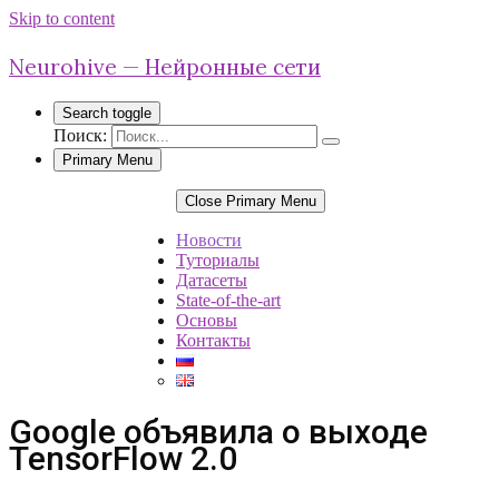
Skip to content
Neurohive — Нейронные сети
Search toggle
Поиск:
Primary Menu
Close Primary Menu
Новости
Туториалы
Датасеты
State-of-the-art
Основы
Контакты
Google объявила о выходе
TensorFlow 2.0