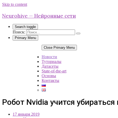
Skip to content
Neurohive — Нейронные сети
Search toggle
Поиск:
Primary Menu
Close Primary Menu
Новости
Туториалы
Датасеты
State-of-the-art
Основы
Контакты
Робот Nvidia учится убираться 
17 января 2019