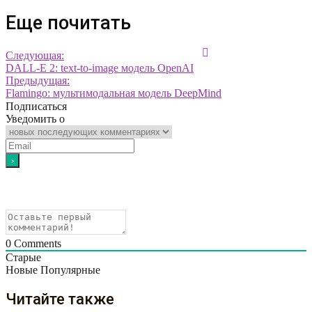
Еще почитать
Следующая:
DALL-E 2: text-to-image модель OpenAI
Предыдущая:
Flamingo: мультимодальная модель DeepMind
Подписаться
Уведомить о
0
Comments
Старые
Новые
Популярные
Читайте также