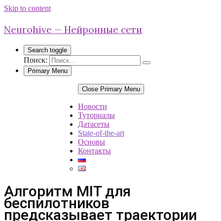
Skip to content
Neurohive — Нейронные сети
Search toggle
Поиск:
Primary Menu
Close Primary Menu
Новости
Туториалы
Датасеты
State-of-the-art
Основы
Контакты
Алгоритм MIT для
беспилотников
предсказывает траектории