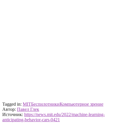
Tagged in:
MIT
Беспилотники
Компьютерное зрение
Автор:
Павел Глек
Источник:
https://news.mit.edu/2022/machine-learning-
anticipating-behavior-cars-0421