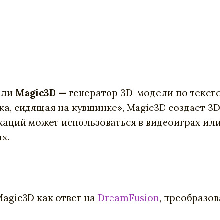
или
Magic3D —
генератор 3D-модели по текст
а, сидящая на кувшинке», Magic3D создает 3D
каций может использоваться в видеоиграх ил
х.
Magic3D как ответ на
DreamFusion
, преобразов