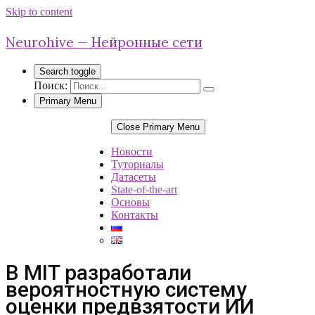
Skip to content
Neurohive — Нейронные сети
Search toggle
Поиск:
Primary Menu
Close Primary Menu
Новости
Туториалы
Датасеты
State-of-the-art
Основы
Контакты
В MIT разработали
вероятностную систему
оценки предвзятости ИИ