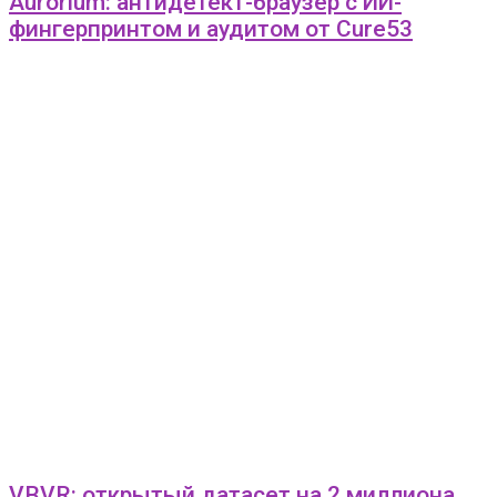
Aurorium: антидетект-браузер с ИИ-
фингерпринтом и аудитом от Cure53
VBVR: открытый датасет на 2 миллиона