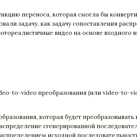
функцию переноса, которая смогла бы конверт
али задачу, как задачу сопоставления распр
фотореалистичные видео на основе входного в
eo-to-video преобразования (или video-to-vi
образования, которая будет преобразовывать
аспределение сгенерированной последовател
распределением исходной последовательност