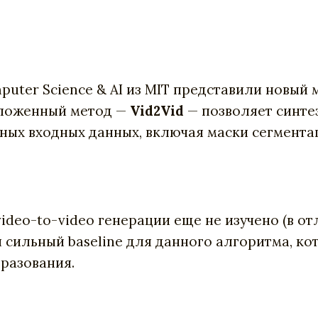
uter Science & AI из MIT представили новый м
дложенный метод —
Vid2Vid
— позволяет синте
ых входных данных, включая маски сегментац
ideo-to-video генерации еще не изучено (в о
и сильный baseline для данного алгоритма, 
разования.