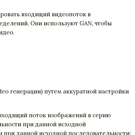
ировать входящий видеопоток в
еделений. Они используют GAN, чтобы
идео.
deo генерации) путем аккуратной настройки
 входящий поток изображений в серию
ьности при данной исходной
и при данной исходной последовательности: