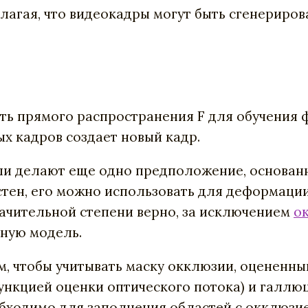
лагая, что видеокадры могут быть сгенериров
еть прямого распространения F для обучения 
х кадров создает новый кадр.
и делают еще одно предположение, основанно
стен, его можно использовать для деформаци
значительной степени верно, за исключением
о
тную модель.
м, чтобы учитывать маску окклюзии, оцененн
ункцией оценки оптического потока) и галлю
бходимо для заполнения областей с окклюзие