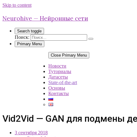
Skip to content
Neurohive — Нейронные сети
Search toggle
Поиск:
Primary Menu
Close Primary Menu
Новости
Туториалы
Датасеты
State-of-the-art
Основы
Контакты
Vid2Vid — GAN для подмены де
3 сентября 2018