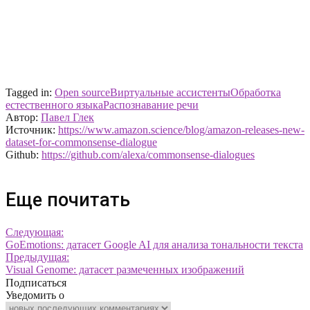
Tagged in:
Open source
Виртуальные ассистенты
Обработка
естественного языка
Распознавание речи
Автор:
Павел Глек
Источник:
https://www.amazon.science/blog/amazon-releases-new-
dataset-for-commonsense-dialogue
Github:
https://github.com/alexa/commonsense-dialogues
Еще почитать
Следующая:
GoEmotions: датасет Google AI для анализа тональности текста
Предыдущая:
Visual Genome: датасет размеченных изображений
Подписаться
Уведомить о