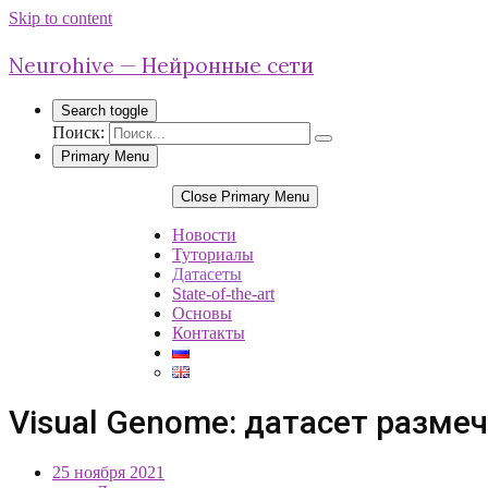
Skip to content
Neurohive — Нейронные сети
Search toggle
Поиск:
Primary Menu
Close Primary Menu
Новости
Туториалы
Датасеты
State-of-the-art
Основы
Контакты
Visual Genome: датасет разм
25 ноября 2021