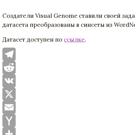
Создатели Visual Genome ставили своей зад
датасета преобразованы в синсеты из WordNe
Датасет доступен по
ссылке
.
Telegram
Reddit
VK
X
Email
Yahoo