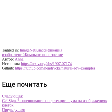
Tagged in:
ImageNet
Классификация
изображений
Компьютерное зрение
Автор:
Anna
Источник:
https://arxiv.org/abs/1907.07174
Github:
https://github.com/hendrycks/natural-adv-examples
Еще почитать
Следующая:
CellSignal: соревнование по детекции шума на изображениях
клеток
Предыдущая: