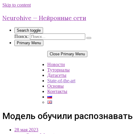
Skip to content
Neurohive — Нейронные сети
Search toggle
Поиск:
Primary Menu
Close Primary Menu
Новости
Туториалы
Датасеты
State-of-the-art
Основы
Контакты
Модель обучили распознавать
28 мая 2023