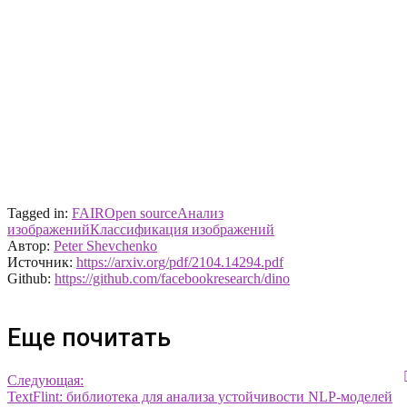
Tagged in:
FAIR
Open source
Анализ
изображений
Классификация изображений
Автор:
Peter Shevchenko
Источник:
https://arxiv.org/pdf/2104.14294.pdf
Github:
https://github.com/facebookresearch/dino
Еще почитать
Следующая:
TextFlint: библиотека для анализа устойчивости NLP-моделей