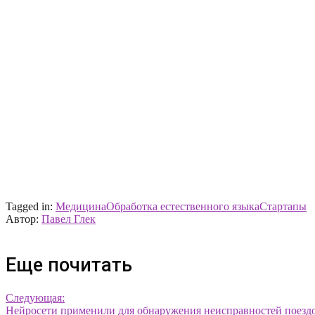
Tagged in:
Медицина
Обработка естественного языка
Стартапы
Автор:
Павел Глек
Еще почитать
Следующая:
Нейросети применили для обнаружения неисправностей поезд