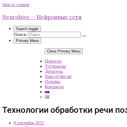
Skip to content
Neurohive — Нейронные сети
Search toggle
Поиск:
Primary Menu
Close Primary Menu
Новости
Туториалы
Датасеты
State-of-the-art
Основы
Контакты
Технологии обработки речи п
9 сентября 2021