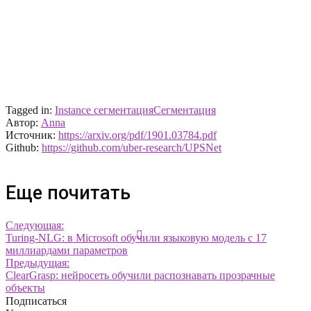
Tagged in:
Instance сегментация
Сегментация
Автор:
Anna
Источник:
https://arxiv.org/pdf/1901.03784.pdf
Github:
https://github.com/uber-research/UPSNet
Еще почитать
Следующая:
Turing-NLG: в Microsoft обучили языковую модель с 17
миллиардами параметров
Предыдущая:
ClearGrasp: нейросеть обучили распознавать прозрачные
объекты
Подписаться