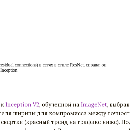
idual connections) в сетях в стиле ResNet, справа: он
nception.
 к
Inception V2
, обученной на
ImageNet
, выбра
теля ширины для компромисса между точност
свертки (красный тренд на графике ниже). П