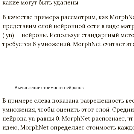
какие могут быть удалены.
В качестве примера рассмотрим, как MorphN
представим слой нейронной сети в виде матрично
( yn) — нейроны. Используя стандартный мет
требуется 6 умножений. MorphNet считает эт
Вычисление стоимости нейронов
В примере слева показана разреженность весо
умножения, чтобы оценить этот слой. Средни
нейрона yn равны 0. MorphNet распознает, чт
идею, MorphNet определяет стоимость каждог