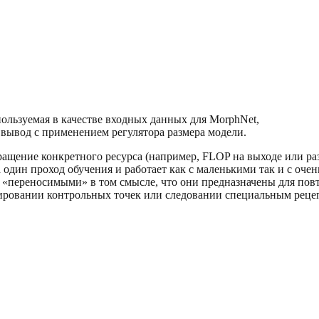
спользуемая в качестве входных данных для MorphNet,
 вывод с применением регулятора размера модели.
ращение конкретного ресурса (например, FLOP на выходе или ра
один проход обучения и работает как с маленькими так и с оче
 «переносимыми» в том смысле, что они предназначены для повто
ировании контрольных точек или следовании специальным рецеп