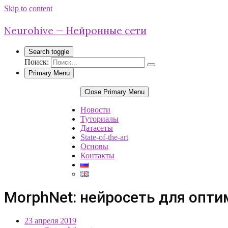
Skip to content
Neurohive — Нейронные сети
Search toggle
Поиск:
Primary Menu
Close Primary Menu
Новости
Туториалы
Датасеты
State-of-the-art
Основы
Контакты
MorphNet: нейросеть для опт
23 апреля 2019