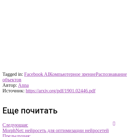
Tagged in:
Facebook AI
Компьютерное зрение
Распознавание
объектов
Автор:
Anna
Источник:
https://arxiv.org/pdf/1901.02446.pdf
Еще почитать
Следующая:
MorphNet: нейросеть для оптимизации нейросетей
Предыдущая: