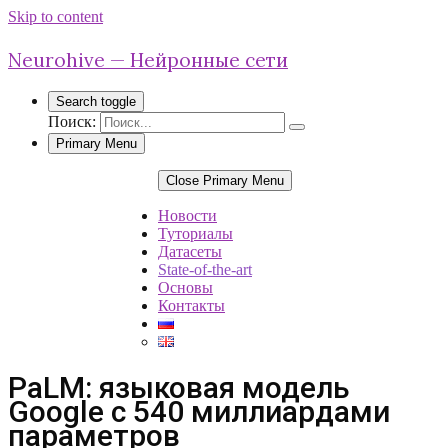
Skip to content
Neurohive — Нейронные сети
Search toggle
Поиск:
Primary Menu
Close Primary Menu
Новости
Туториалы
Датасеты
State-of-the-art
Основы
Контакты
PaLM: языковая модель
Google с 540 миллиардами
параметров