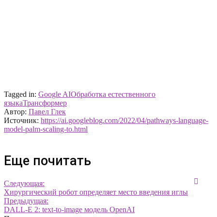
Tagged in:
Google AI
Обработка естественного
языка
Трансформер
Автор:
Павел Глек
Источник:
https://ai.googleblog.com/2022/04/pathways-language-
model-palm-scaling-to.html
Еще почитать
Следующая:
Хирургический робот определяет место введения иглы
Предыдущая:
DALL-E 2: text-to-image модель OpenAI