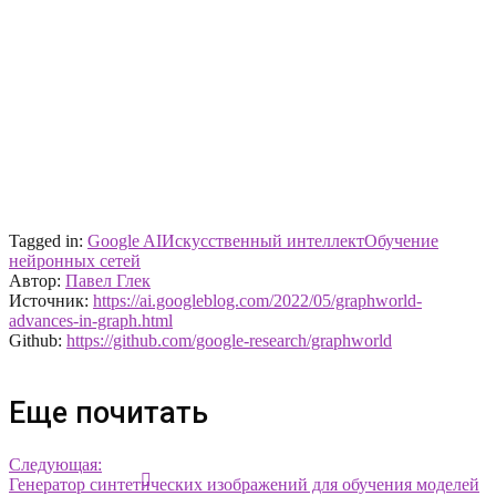
Tagged in:
Google AI
Искусственный интеллект
Обучение
нейронных сетей
Автор:
Павел Глек
Источник:
https://ai.googleblog.com/2022/05/graphworld-
advances-in-graph.html
Github:
https://github.com/google-research/graphworld
Еще почитать
Следующая:
Генератор синтетических изображений для обучения моделей