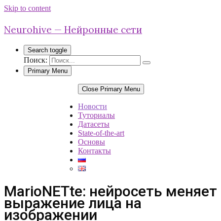
Skip to content
Neurohive — Нейронные сети
Search toggle
Поиск:
Primary Menu
Close Primary Menu
Новости
Туториалы
Датасеты
State-of-the-art
Основы
Контакты
MarioNETte: нейросеть меняет
выражение лица на
изображении