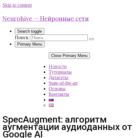
Skip to content
Neurohive — Нейронные сети
Search toggle
Поиск:
Primary Menu
Close Primary Menu
Новости
Туториалы
Датасеты
State-of-the-art
Основы
Контакты
SpecAugment: алгоритм
аугментации аудиоданных от
Google AI