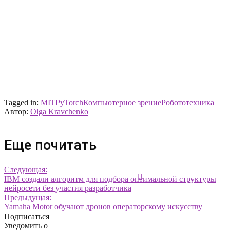
Tagged in:
MIT
PyTorch
Компьютерное зрение
Робототехника
Автор:
Olga Kravchenko
Еще почитать
Следующая:
IBM создали алгоритм для подбора оптимальной структуры
нейросети без участия разработчика
Предыдущая:
Yamaha Motor обучают дронов операторскому искусству
Подписаться
Уведомить о