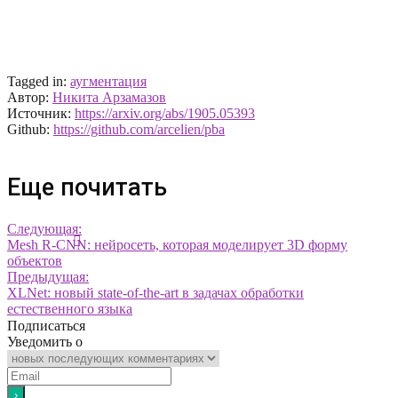
Tagged in:
аугментация
Автор:
Никита Арзамазов
Источник:
https://arxiv.org/abs/1905.05393
Github:
https://github.com/arcelien/pba
Еще почитать
Следующая:
Mesh R-CNN: нейросеть, которая моделирует 3D форму
объектов
Предыдущая:
XLNet: новый state-of-the-art в задачах обработки
естественного языка
Подписаться
Уведомить о