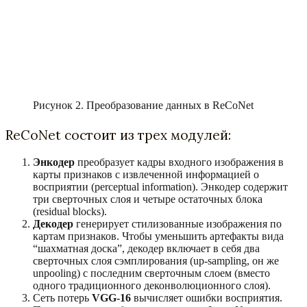
Рисунок 2. Преобразование данных в ReCoNet
ReCoNet состоит из трех модулей:
Энкодер
преобразует кадры входного изображения в
карты признаков с
извлеченной информацией о
восприятии (perceptual information)
. Энкодер содержит
три сверточных слоя и четыре остаточных блока
(residual blocks).
Декодер
генерирует стилизованные изображения по
картам признаков. Чтобы уменьшить артефакты вида
“шахматная доска”, декодер включает в себя два
сверточных слоя сэмплирования (up-sampling, он же
unpooling) с последним сверточным слоем (вместо
одного традиционного деконволюционного слоя).
Сеть потерь
VGG-16
вычисляет ошибки восприятия.