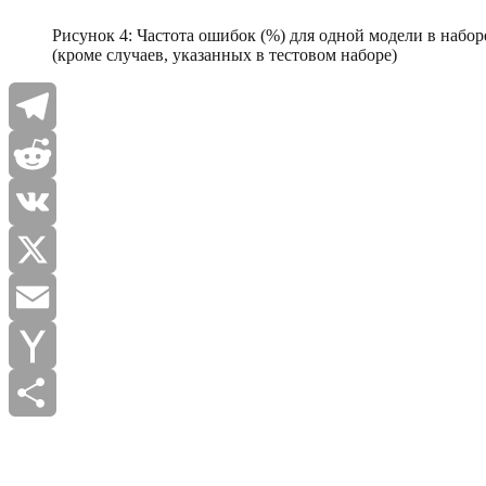
Рисунок 4: Частота ошибок (%) для одной модели в набо
(кроме случаев, указанных в тестовом наборе)
Telegram
Reddit
VK
X
Email
Yahoo
Mail
Отправить