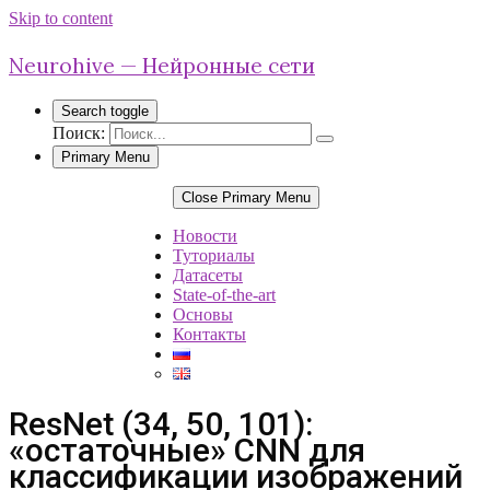
Skip to content
Neurohive — Нейронные сети
Search toggle
Поиск:
Primary Menu
Close Primary Menu
Новости
Туториалы
Датасеты
State-of-the-art
Основы
Контакты
ResNet (34, 50, 101):
«остаточные» CNN для
классификации изображений