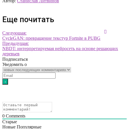
Автор:
Станислав Литвинов
Еще почитать
Следующая:
CycleGAN: превращение текстур Fortnite в PUBG
Предыдущая:
NBDT: интерпретируемая нейросеть на основе решающих
деревьев
Подписаться
Уведомить о
0
Comments
Старые
Новые
Популярные