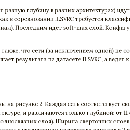
т разную глубину в разных архитектурах) иду
 как в соревновании ILSVRC требуется класси
анал). Последним идет soft-max слой. Конфигу
 также, что сети (за исключением одной) не 
чшает результата на датасете ILSVRC, а веде
 на рисунке 2. Каждая сеть соответствует св
туре, и различаются только глубиной: от 11 сл
3 полносвязных слоя). Ширина сверточных слое