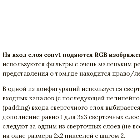
На вход слоя conv1 подаются RGB изображе
используются фильтры с очень маленьким р
представления о том,где находится право/лев
В одной из конфигураций используется свер
входных каналов (с последующей нелинейнос
(padding) входа сверточного слоя выбираетс
дополнение равно 1 для 3х3 сверточных сло
следуют за одним из сверточных слоев (не 
на окне размера 2х2 пикселей с шагом 2.