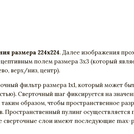
ния размера 224х224
. Далее изображения прох
ецептивным полем размера 3х3 (который явл
о, верх/низ, центр).
точный фильтр размера 1х1, который может б
тью). Сверточный шаг фиксируется на значен
я таким образом, чтобы пространственное разр
ев. Пространственный пулинг осуществляется 
все сверточные слои имеют последующие max-p