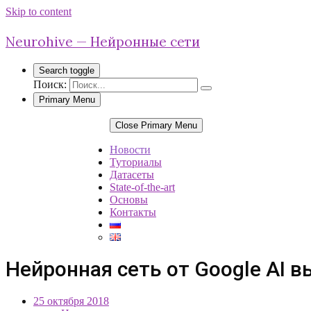
Skip to content
Neurohive — Нейронные сети
Search toggle
Поиск:
Primary Menu
Close Primary Menu
Новости
Туториалы
Датасеты
State-of-the-art
Основы
Контакты
Нейронная сеть от Google AI 
25 октября 2018