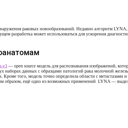
бнаружения раковых новообразований. Недавно алгоритм LYNA, 
ущем разработка может использоваться для ускорения диагности
гоанатомам
n-v3
— open source модель для распознавания изображений, котор
ух наборах данных с образцами патологий рака молочной железы
ев. Кроме того, модель точно определила области с метастазами
им образом, ещё одно из возможных применений LYNA — выдел