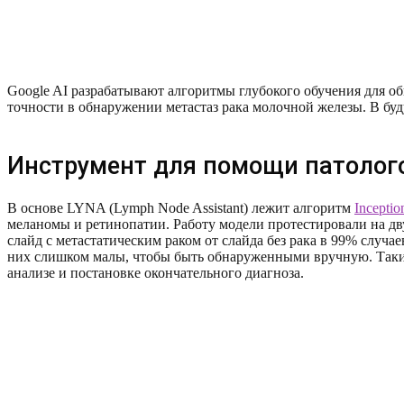
Google AI разрабатывают алгоритмы глубокого обучения для о
точности в обнаружении метастаз рака молочной железы. В буд
Инструмент для помощи патоло
В основе LYNA (Lymph Node Assistant) лежит алгоритм
Inceptio
меланомы и ретинопатии. Работу модели протестировали на дв
слайд с метастатическим раком от слайда без рака в 99% случа
них слишком малы, чтобы быть обнаруженными вручную. Так
анализе и постановке окончательного диагноза.