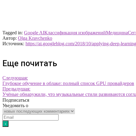
Tagged in:
Google AI
Классификация изображений
Медицина
Сег
Автор:
Olga Kravchenko
Источник:
https://ai.googleblog.com/2018/10/applying-deep-learning
Еще почитать
Следующая:
Глубокое обучение в облаке: полный список GPU провайдеров
Предыдущая:
Учёные обнаружили, что музыкальные стили развиваются согл
Подписаться
Уведомить о