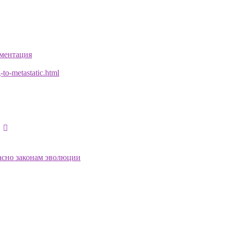
ментация
-to-metastatic.html
асно законам эволюции