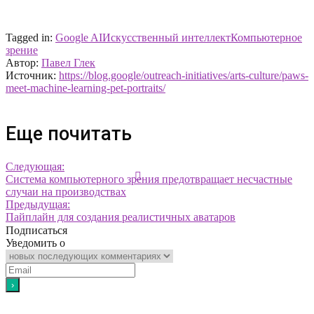
Tagged in:
Google AI
Искусственный интеллект
Компьютерное
зрение
Автор:
Павел Глек
Источник:
https://blog.google/outreach-initiatives/arts-culture/paws-
meet-machine-learning-pet-portraits/
Еще почитать
Следующая:
Система компьютерного зрения предотвращает несчастные
случаи на производствах
Предыдущая:
Пайплайн для создания реалистичных аватаров
Подписаться
Уведомить о