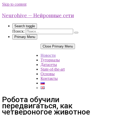
Skip to content
Neurohive — Нейронные сети
Search toggle
Поиск:
Primary Menu
Close Primary Menu
Новости
Туториалы
Датасеты
State-of-the-art
Основы
Контакты
Робота обучили
передвигаться, как
четвероногое животное