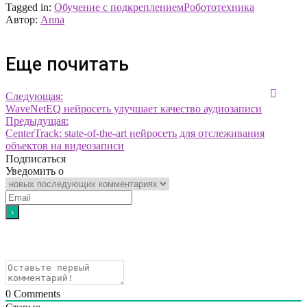
Tagged in:
Обучение с подкреплением
Робототехника
Автор:
Anna
Еще почитать
Следующая:
WaveNetEQ нейросеть улучшает качество аудиозаписи
Предыдущая:
CenterTrack: state-of-the-art нейросеть для отслеживания
объектов на видеозаписи
Подписаться
Уведомить о
0
Comments