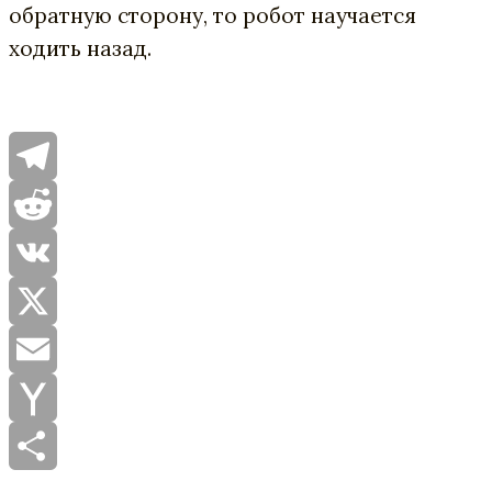
обратную сторону, то робот научается
ходить назад.
Telegram
Reddit
VK
X
Email
Yahoo