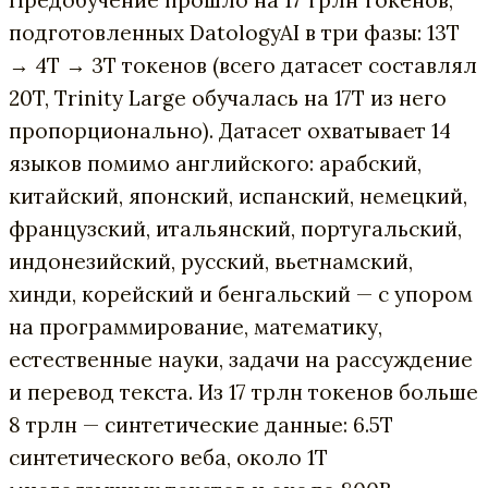
Предобучение прошло на 17 трлн токенов,
подготовленных DatologyAI в три фазы: 13T
→ 4T → 3T токенов (всего датасет составлял
20T, Trinity Large обучалась на 17T из него
пропорционально). Датасет охватывает 14
языков помимо английского: арабский,
китайский, японский, испанский, немецкий,
французский, итальянский, португальский,
индонезийский, русский, вьетнамский,
хинди, корейский и бенгальский — с упором
на программирование, математику,
естественные науки, задачи на рассуждение
и перевод текста. Из 17 трлн токенов больше
8 трлн — синтетические данные: 6.5T
синтетического веба, около 1T