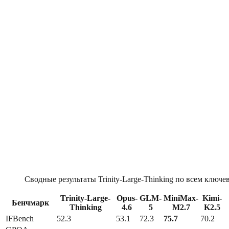
Сводные результаты Trinity-Large-Thinking по всем ключ
Trinity-Large-
Opus-
GLM-
MiniMax-
Kimi-
Бенчмарк
Thinking
4.6
5
M2.7
K2.5
IFBench
52.3
53.1
72.3
75.7
70.2