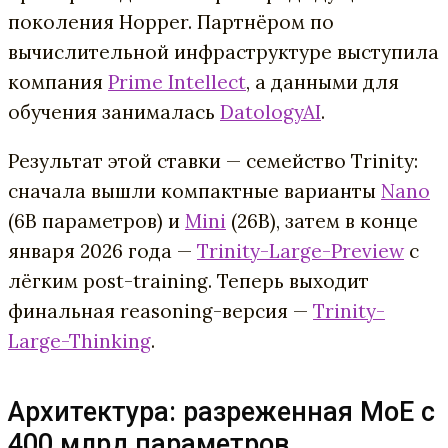
поколения Hopper. Партнёром по
вычислительной инфраструктуре выступила
компания
Prime Intellect
, а данными для
обучения занималась
DatologyAI
.
Результат этой ставки — семейство Trinity:
сначала вышли компактные варианты
Nano
(6B параметров) и
Mini
(26B), затем в конце
января 2026 года —
Trinity-Large-Preview
с
лёгким post-training. Теперь выходит
финальная reasoning-версия —
Trinity-
Large-Thinking
.
Архитектура: разреженная MoE с
400 млрд параметров