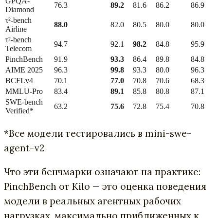
GPQA-
76.3
89.2
81.6
86.2
86.9
Diamond
τ²-bench
88.0
82.0
80.5
80.0
80.0
Airline
τ²-bench
94.7
92.1
98.2
84.8
95.9
Telecom
PinchBench
91.9
93.3
86.4
89.8
84.8
AIME 2025
96.3
99.8
93.3
80.0
96.3
BCFLv4
70.1
77.0
70.8
70.6
68.3
MMLU-Pro
83.4
89.1
85.8
80.8
87.1
SWE-bench
63.2
75.6
72.8
75.4
70.8
Verified*
*Все модели тестировались в mini-swe-
agent-v2
Что эти бенчмарки означают на практике:
PinchBench от Kilo — это оценка поведения
модели в реальных агентных рабочих
нагрузках, максимально приближенных к