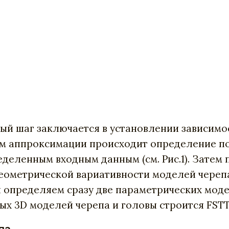
вый шаг заключается в установлении зависим
ом аппроксимации происходит определение 
еделенным входным данным (см. Рис.1). Затем
метрической вариативности моделей черепа и
ы определяем сразу две параметрических моде
ых 3D моделей черепа и головы строится FSTT