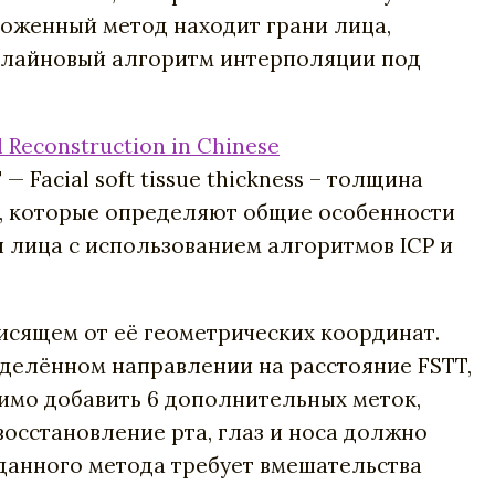
оженный метод находит грани лица,
сплайновый алгоритм интерполяции под
l Reconstruction in Chinese
Facial soft tissue thickness – толщина
е, которые определяют общие особенности
я лица с использованием алгоритмов ICP и
исящем от её геометрических координат.
еделённом направлении на расстояние FSTT,
имо добавить 6 дополнительных меток,
осстановление рта, глаз и носа должно
 данного метода требует вмешательства