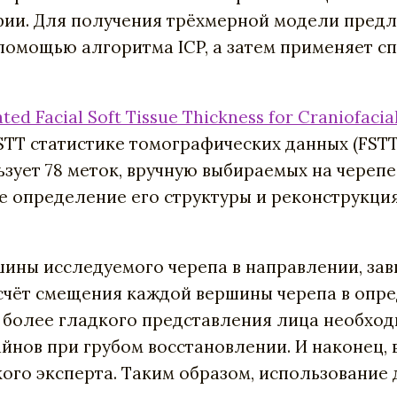
фии. Для получения трёхмерной модели предл
 помощью алгоритма ICP, а затем применяет 
ted Facial Soft Tissue Thickness for Craniofacia
T статистике томографических данных (FSTT — 
ьзует 78 меток, вручную выбираемых на череп
е определение его структуры и реконструкци
ины исследуемого черепа в направлении, зав
 счёт смещения каждой вершины черепа в опр
 более гладкого представления лица необход
нов при грубом восстановлении. И наконец, в
ого эксперта. Таким образом, использование