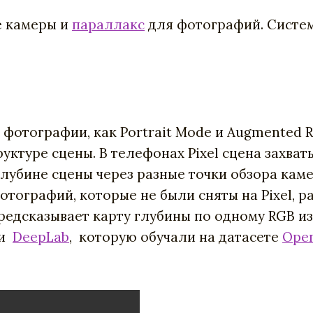
е камеры и
параллакс
для фотографий. Систем
 фотографии, как
Portrait Mode и Augmented Re
руктуре сцены. В телефонах Pixel сцена захва
глубине сцены через разные точки обзора кам
отографий, которые не были сняты на Pixel, 
редсказывает карту глубины по одному RGB 
ли
DeepLab
, которую обучали на датасете
Open