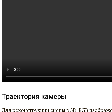
Траектория камеры
Для реконструкции сцены в 3D, RGB изображе