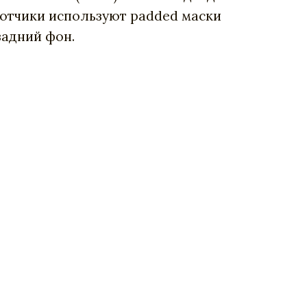
ботчики используют padded маски
задний фон.