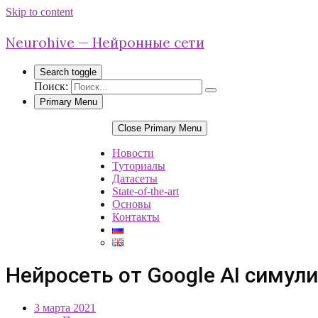
Skip to content
Neurohive — Нейронные сети
Search toggle
Поиск:
Primary Menu
Close Primary Menu
Новости
Туториалы
Датасеты
State-of-the-art
Основы
Контакты
Нейросеть от Google AI симу
3 марта 2021