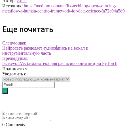
Автор:
Anna
Источник:
https://medium.com/netflix-techblog/open-sourcing-
metaflow-a-human-centric-framework-for-data-science-fa72e04a5d9
Еще почитать
Следующая:
Нейросеть разделяет аудиозапись на вокал и
инструментальную часть
Предыдущая:
face.evoLVe: библиотека для распознавания лиц на PyTorch
Подписаться
Уведомить о
0
Comments