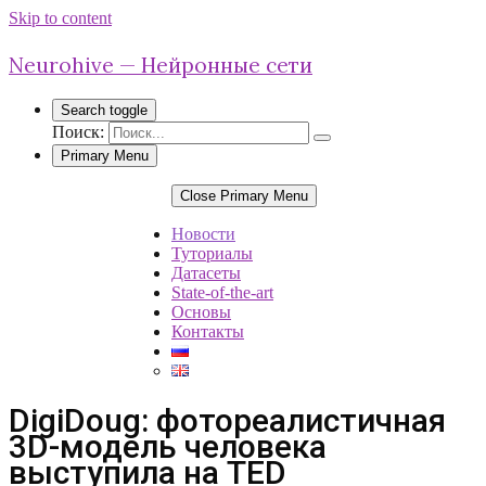
Skip to content
Neurohive — Нейронные сети
Search toggle
Поиск:
Primary Menu
Close Primary Menu
Новости
Туториалы
Датасеты
State-of-the-art
Основы
Контакты
DigiDoug: фотореалистичная
3D-модель человека
выступила на TED