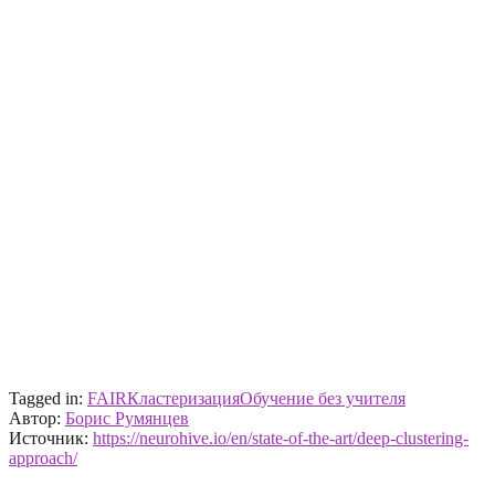
Tagged in:
FAIR
Кластеризация
Обучение без учителя
Автор:
Борис Румянцев
Источник:
https://neurohive.io/en/state-of-the-art/deep-clustering-
approach/