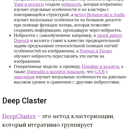
Yang и коллеги
создали
нейросеть
, которая итеративно
изучает отдельные особенности и их кластеры с
повторяющейся структурой, а
метод Bojanowski и Joulin
изучает визуальные особенности на большом датасете
при помощи функции потерь, которая позволяет
сохранять информацию, проходящую через нейросеть.
Нейросети с самообучением: например, в
своей работе
Doersch
и коллеги ставят в качестве предварительной
задачи предсказание относительной позиции патчей
особенностей на изображении, а
Noroozi и Favaro
обучают нейросеть переставлять эти патчи на
изображении.
Генеративные модели: к примеру,
Donahue и коллеги
, а
также
Dumoulin и коллеги показали
, что
GAN
с
энкодером
изучает визуальные особенности на довольно
высоком уровне в сравнении с другими нейросетями.
Deep Claster
DeepCluster
– это метод кластеризации,
который итеративно группирует