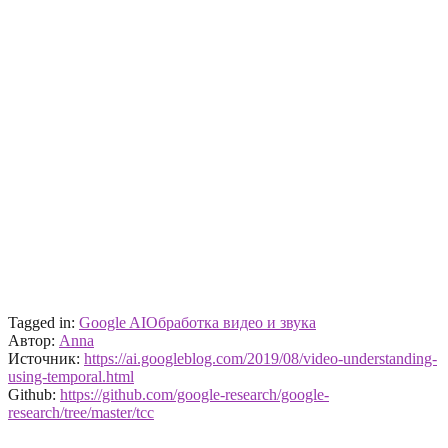
Tagged in:
Google AI
Обработка видео и звука
Автор:
Anna
Источник:
https://ai.googleblog.com/2019/08/video-understanding-
using-temporal.html
Github:
https://github.com/google-research/google-
research/tree/master/tcc