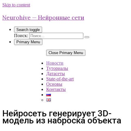
Skip to content
Neurohive — Нейронные сети
Search toggle
Поиск:
Primary Menu
Close Primary Menu
Новости
Туториалы
Датасеты
State-of-the-art
Основы
Контакты
Нейросеть генерирует 3D-
модель из наброска объекта