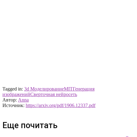
Tagged in:
3d Моделирование
MIT
Генерация
изображений
Сверточная нейросеть
Автор:
Anna
Источник:
https://arxiv.org/pdf/1906.12337.pdf
Еще почитать